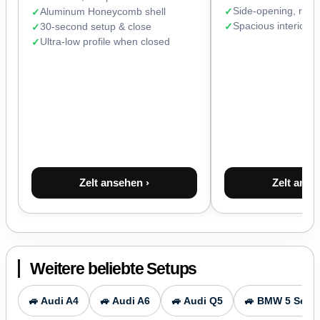
Side-opening, read
Aluminum Honeycomb shell
Spacious interior 
30-second setup & close
Ultra-low profile when closed
Zelt ansehen ›
Zelt anse
Weitere beliebte Setups
🚙 Audi A4
🚙 Audi A6
🚙 Audi Q5
🚙 BMW 5 Serie