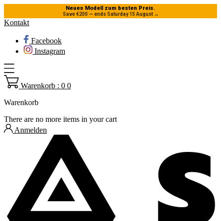
Neues Modell zum besten Preis.
Save €200 — ends Saturday 15 August
→
Kontakt
Facebook
Instagram
Warenkorb : 0
0
Warenkorb
There are no more items in your cart
Anmelden