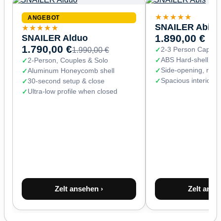
★★★★★
ANGEBOT
SNAILER Abis
★★★★★
SNAILER Alduo
1.890,00 €
1.790,00 €
2-3 Person Capaci
1.990,00 €
ABS Hard-shell (67
2-Person, Couples & Solo
Side-opening, read
Aluminum Honeycomb shell
Spacious interior 
30-second setup & close
Ultra-low profile when closed
Zelt ansehen ›
Zelt anse