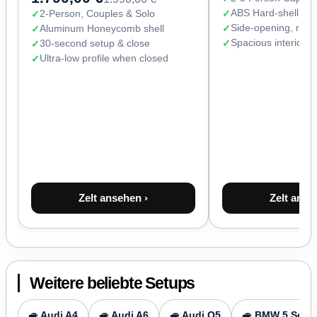
ABS Hard-shell (67
2-Person, Couples & Solo
Side-opening, read
Aluminum Honeycomb shell
Spacious interior 
30-second setup & close
Ultra-low profile when closed
Zelt ansehen ›
Zelt anse
Weitere beliebte Setups
🚙 Audi A4
🚙 Audi A6
🚙 Audi Q5
🚙 BMW 5 Serie