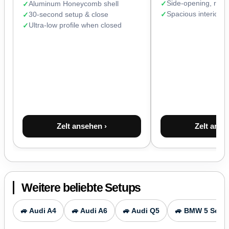
Side-opening, read
Aluminum Honeycomb shell
Spacious interior 
30-second setup & close
Ultra-low profile when closed
Zelt ansehen ›
Zelt anse
Weitere beliebte Setups
🚙 Audi A4
🚙 Audi A6
🚙 Audi Q5
🚙 BMW 5 Serie