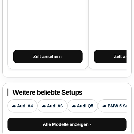
Zelt ansehen ›
Zelt anse
Weitere beliebte Setups
🚙 Audi A4
🚙 Audi A6
🚙 Audi Q5
🚙 BMW 5 Serie
Alle Modelle anzeigen ›