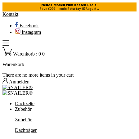
Neues Modell zum besten Preis.
Save €200 — ends Saturday 15 August
→
Kontakt
Facebook
Instagram
Warenkorb : 0
0
Warenkorb
There are no more items in your cart
Anmelden
Dachzelte
Zubehör
Zubehör
Dachträger